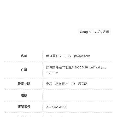
名前
ポロ屋ドットコム poloya.com
群馬県 桐生市相生町5-383-26 UniMarkショ
住所
ールーム
最寄り駅
東武 相老駅／ JR 岩宿駅
道順
電話番号
0277-52-3835